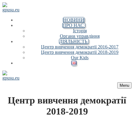
Перейти до вмісту
Меню
Закрити
НОВИНИ
ПРО НАС
Історія
Органи управління
ДІЯЛЬНІСТЬ
Центр вивчення демократії 2016-2017
Центр вивчення демократії 2018-2019
Our Kids
Menu
Центр вивчення демократії
2018-2019